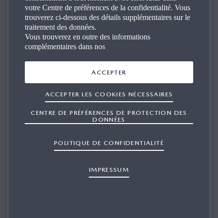
votre Centre de préférences de la confidentialité. Vous
trouverez ci-dessous des détails supplémentaires sur le
traitement des données.
Vous trouverez en outre des informations
complémentaires dans nos
À QUELLE FRÉQUENCE LES CARTES
ACCEPTER
SONT-ELLES MISES À JOUR ?
ACCEPTER LES COOKIES NÉCESSAIRES
CENTRE DE PRÉFÉRENCES DE PROTECTION DES
DONNÉES
POLITIQUE DE CONFIDENTIALITÉ
1/1
Les cartes mises à jour sont généralement disponibles une fois
par an. Pour être au courant du lancement de nouvelles cartes
IMPRESSUM
pour votre système de navigation, enregistrez-vous sur
https://mazda.welcome.naviextras.com/?lang=fr ou inscrivez-
vous à Mazda Update Toolbox.
Vous n'avez pas trouvé de réponse?