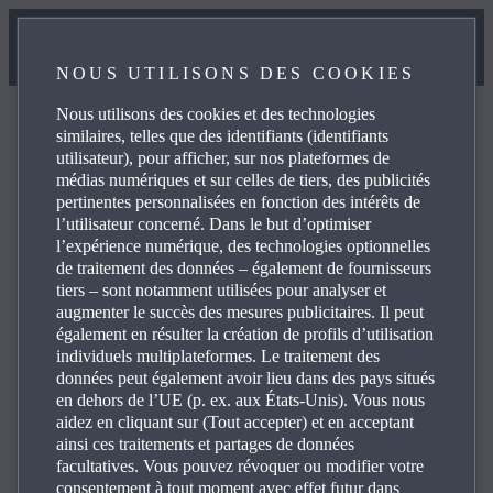
NOUS UTILISONS DES COOKIES
Nous utilisons des cookies et des technologies
similaires, telles que des identifiants (identifiants
utilisateur), pour afficher, sur nos plateformes de
médias numériques et sur celles de tiers, des publicités
FAQ
pertinentes personnalisées en fonction des intérêts de
l’utilisateur concerné. Dans le but d’optimiser
l’expérience numérique, des technologies optionnelles
de traitement des données – également de fournisseurs
Parcourez les questions les plus fréquentes sur les produits
tiers – sont notamment utilisées pour analyser et
et services Mazda pour trouver les réponses que vous
augmenter le succès des mesures publicitaires. Il peut
cherchez, utilisez les détails et les liens de référence pour
également en résulter la création de profils d’utilisation
individuels multiplateformes. Le traitement des
vos demandes. Cliquez sur le symbole plus, à droite, pour
données peut également avoir lieu dans des pays situés
voir la réponse à une question spécifique dans la liste ci-
en dehors de l’UE (p. ex. aux États-Unis). Vous nous
dessous :
aidez en cliquant sur (Tout accepter) et en acceptant
ainsi ces traitements et partages de données
facultatives. Vous pouvez révoquer ou modifier votre
consentement à tout moment avec effet futur dans