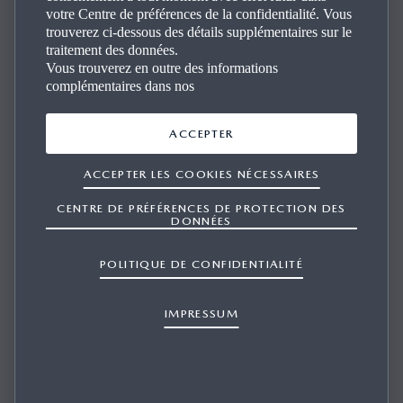
votre Centre de préférences de la confidentialité. Vous
trouverez ci-dessous des détails supplémentaires sur le
traitement des données.
Vous trouverez en outre des informations
complémentaires dans nos
QUELLE SERA LA QUALITÉ DE LA
ACCEPTER
RECONNAISSANCE VOCALE COMPARÉE
ACCEPTER LES COOKIES NÉCESSAIRES
À CELLE DE MON SMARTPHONE OU DE
CENTRE DE PRÉFÉRENCES DE PROTECTION DES
MON MOBILE ?
DONNÉES
POLITIQUE DE CONFIDENTIALITÉ
IMPRESSUM
1/1
Le système utilise le service mobile de votre appareil. La
qualité du service sera donc la même. Par exemple, si votre
smartphone rencontre des problèmes d’interférence en raison
d’un signal de faible puissance, vous rencontrerez le même
problème en utilisant la reconnaissance vocale.