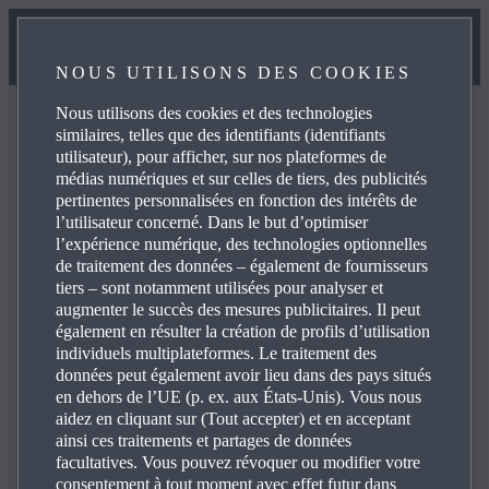
NOUS UTILISONS DES COOKIES
Nous utilisons des cookies et des technologies
similaires, telles que des identifiants (identifiants
utilisateur), pour afficher, sur nos plateformes de
médias numériques et sur celles de tiers, des publicités
FAQ
pertinentes personnalisées en fonction des intérêts de
l’utilisateur concerné. Dans le but d’optimiser
l’expérience numérique, des technologies optionnelles
de traitement des données – également de fournisseurs
Parcourez les questions les plus fréquentes sur les produits
tiers – sont notamment utilisées pour analyser et
et services Mazda pour trouver les réponses que vous
augmenter le succès des mesures publicitaires. Il peut
cherchez, utilisez les détails et les liens de référence pour
également en résulter la création de profils d’utilisation
individuels multiplateformes. Le traitement des
vos demandes. Cliquez sur le symbole plus, à droite, pour
données peut également avoir lieu dans des pays situés
voir la réponse à une question spécifique dans la liste ci-
en dehors de l’UE (p. ex. aux États-Unis). Vous nous
dessous :
aidez en cliquant sur (Tout accepter) et en acceptant
ainsi ces traitements et partages de données
facultatives. Vous pouvez révoquer ou modifier votre
consentement à tout moment avec effet futur dans