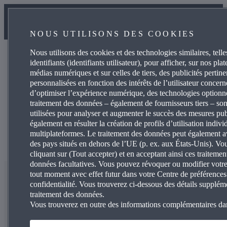
NOUS UTILISONS DES COOKIES
Nous utilisons des cookies et des technologies similaires, tell
identifiants (identifiants utilisateur), pour afficher, sur nos pl
médias numériques et sur celles de tiers, des publicités pertine
personnalisées en fonction des intérêts de l’utilisateur concer
Protection des données
d’optimiser l’expérience numérique, des technologies optionn
traitement des données – également de fournisseurs tiers – s
utilisées pour analyser et augmenter le succès des mesures publi
également en résulter la création de profils d’utilisation indivi
multiplateformes. Le traitement des données peut également a
des pays situés en dehors de l’UE (p. ex. aux États-Unis). Vo
cliquant sur (Tout accepter) et en acceptant ainsi ces traitemen
données facultatives. Vous pouvez révoquer ou modifier votr
tout moment avec effet futur dans votre Centre de préférences
confidentialité. Vous trouverez ci-dessous des détails suppléme
traitement des données.
Vous trouverez en outre des informations complémentaires da
MARS 2024, VERSION NO. 2.1