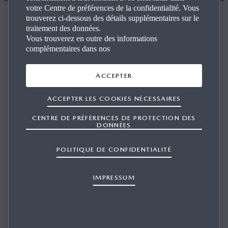
votre Centre de préférences de la confidentialité. Vous
POUR UNE NAVIGATION OPTIMALE DANS VOTRE
trouverez ci-dessous des détails supplémentaires sur le
MAZDA
traitement des données.
Vous trouverez en outre des informations
SAMU
complémentaires dans nos
ACCEPTER
ACCEPTER LES COOKIES NÉCESSAIRES
VOTRE LIEN AVEC VOTRE MAZDA EST UNIQUE
CENTRE DE PRÉFÉRENCES DE PROTECTION DES
DONNÉES
Appréciez chaque kilomètre parcouru, laissez-vous
POLITIQUE DE CONFIDENTIALITÉ
guider par le système de navigation de MZD Connect de
façon détendue et sereine grâce à la cartographie mise à
IMPRESSUM
jour avec les dernières évolutions.
Dans le cadre d’un service effectué chez un Partenaire
officiel Mazda, vous pouvez acquérir le droit de mise à