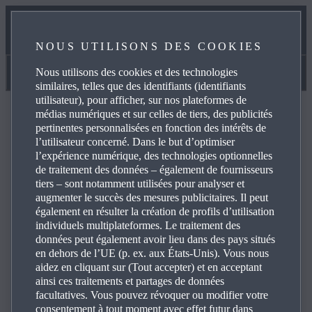
NOTRE PROMESSE EN MATIÈRE D’ENTRETIEN
NOUS UTILISONS DES COOKIES
RÉSERVEZ UN SERVICE EN LIGNE
Nous utilisons des cookies et des technologies
Manuels et aide
similaires, telles que des identifiants (identifiants
utilisateur), pour afficher, sur nos plateformes de
médias numériques et sur celles de tiers, des publicités
pertinentes personnalisées en fonction des intérêts de
l’utilisateur concerné. Dans le but d’optimiser
l’expérience numérique, des technologies optionnelles
FAQ
de traitement des données – également de fournisseurs
tiers – sont notamment utilisées pour analyser et
augmenter le succès des mesures publicitaires. Il peut
également en résulter la création de profils d’utilisation
Parcourez les questions les plus fréquentes sur les produits
individuels multiplateformes. Le traitement des
et services Mazda pour trouver les réponses que vous
données peut également avoir lieu dans des pays situés
cherchez, utilisez les détails et les liens de référence pour
en dehors de l’UE (p. ex. aux États-Unis). Vous nous
vos demandes. Cliquez sur le symbole plus, à droite, pour
aidez en cliquant sur (Tout accepter) et en acceptant
voir la réponse à une question spécifique dans la liste ci-
ainsi ces traitements et partages de données
facultatives. Vous pouvez révoquer ou modifier votre
dessous :
consentement à tout moment avec effet futur dans