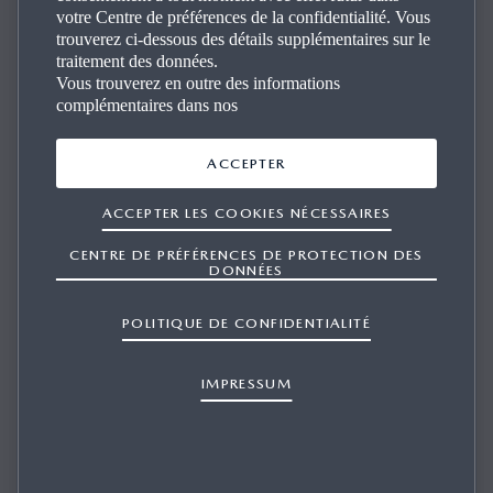
votre Centre de préférences de la confidentialité. Vous
trouverez ci-dessous des détails supplémentaires sur le
traitement des données.
Vous trouverez en outre des informations
complémentaires dans nos
ACCEPTER
ACCEPTER LES COOKIES NÉCESSAIRES
EST-IL NÉCESSAIRE D’APPAIRER MON
TÉLÉPHONE MOBILE APRÈS LA MISE À
CENTRE DE PRÉFÉRENCES DE PROTECTION DES
DONNÉES
JOUR DE SON LOGICIEL ?
POLITIQUE DE CONFIDENTIALITÉ
IMPRESSUM
1/1
La mise à jour du système d’exploitation de votre téléphone
mobile (comme Windows, Android ou iOS) peut entraîner
l’invalidation de vos informations d’appairage. Si c’est le cas,