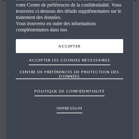
votre Centre de préférences de la confidentialité. Vous
Protégez ce qui est important pour vous
trouverez ci-dessous des détails supplémentaires sur le
traitement des données.
Rappels/SSP
Vous trouverez en outre des informations
complémentaires dans nos
ACCEPTER
ACCEPTER LES COOKIES NÉCESSAIRES
Une campagne de rappel est lancée lorsque Mazda
CENTRE DE PRÉFÉRENCES DE PROTECTION DES
Europe identifie un défaut de sécurité ou de conformité
DONNÉES
avec les normes de sécurité fédérales sur un de nos
modèles. Pour savoir si votre véhicule est concerné par un
POLITIQUE DE CONFIDENTIALITÉ
rappel, la seule chose dont vous avez besoin est votre
VIN.
IMPRESSUM