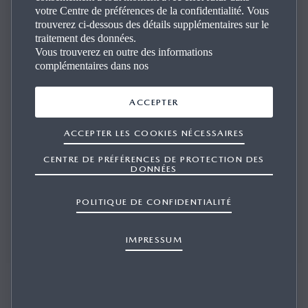
votre Centre de préférences de la confidentialité. Vous
Contact
trouverez ci-dessous des détails supplémentaires sur le
traitement des données.
Vous trouverez en outre des informations
complémentaires dans nos
Nous sommes là pour répondre à toutes vos questions et
vous fournir des conseils professionnels.
ACCEPTER
ACCEPTER LES COOKIES NÉCESSAIRES
CENTRE DE PRÉFÉRENCES DE PROTECTION DES
RÉSERVER UN ESSAI
DONNÉES
POLITIQUE DE CONFIDENTIALITÉ
DEMANDER UNE OFFRE
IMPRESSUM
RÉSERVER UN SERVICE