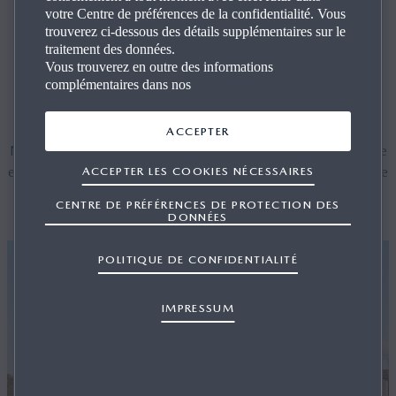
votre Centre de préférences de la confidentialité. Vous
trouverez ci-dessous des détails supplémentaires sur le
traitement des données.
Vous trouverez en outre des informations
APPRENEZ-EN DAVANTAGE SUR NOUS !
complémentaires dans nos
ACCEPTER
Nos événements, nos offres spécifiques, la vie de notre garage
et plus encore. Restez à jour en consultant régulièrement cette
ACCEPTER LES COOKIES NÉCESSAIRES
page.
CENTRE DE PRÉFÉRENCES DE PROTECTION DES
DONNÉES
POLITIQUE DE CONFIDENTIALITÉ
IMPRESSUM