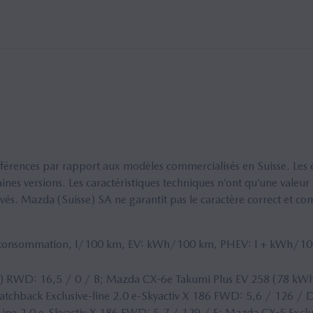
ifférences par rapport aux modèles commercialisés en Suisse. Les 
rtaines versions. Les caractéristiques techniques n’ont qu’une vale
rvés. Mazda (Suisse)
SA
ne garantit pas le caractère correct et co
P consommation, l/100 km, EV: kWh/100 km, PHEV: l + kWh/10
h)
RWD
: 16,5 / 0 / B; Mazda
CX
-6e Takumi Plus EV 258 (78 kW
atchback Exclusive-line 2.0 e-Skyactiv X 186 FWD: 5,6 / 126 / D
ne 2.0 e-Skyactiv X 186 FWD: 5,7 / 129 / E; Mazda CX-5 Exclus