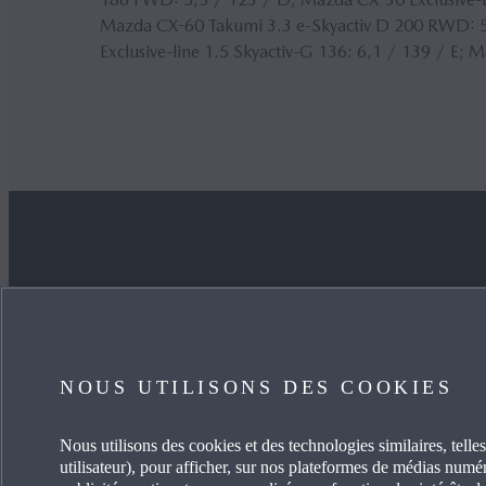
Mazda CX-60 Takumi 3.3 e-Skyactiv D 200 RWD: 5
Exclusive-line 1.5 Skyactiv-G 136: 6,1 / 139 / E;
JE SOUHAITE
EN SA
ACHETER UNE VOITURE
CARRIÈ
NOUS UTILISONS DES COOKIES
MYMAZDA
OCCASI
Nous utilisons des cookies et des technologies similaires, telles
utilisateur), pour afficher, sur nos plateformes de médias numéri
PRENDRE SOIN DE MA VOITURE
ACTUAL