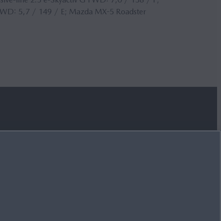
AWD
: 5,7 / 149 / E; Mazda MX-5 Roadster
SUIVEZ-NOUS SUR
FACEBOOK
YOUTUBE