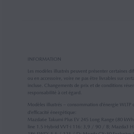
INFORMATION
Les modèles illustrés peuvent présenter certaines d
ou en accessoire, voire ne pas être livrables sur ce
incluse. Changements de prix et de conditions rése
responsabilité à cet égard.
Modèles illustrés − consommation d’énergie WLT
d’efficacité énergétique:
Mazda6e Takumi Plus EV 245 Long Range (80 kW
line 1.5 Hybrid
VVT
-i 116: 3,9 / 90 / B; Mazda3 H
186 FWD: 5,5 / 123 / D; Mazda CX-30 Exclusive-Li