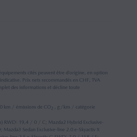
équipements cités peuvent être d’origine, en option
ur indicative. Prix nets recommandés en
CHF
,
TVA
mplet des informations et décline toute
0 km / émissions de CO
, g/km / catégorie
2
h) RWD: 19,4 / 0 / C; Mazda2 Hybrid Exclusive-
; Mazda3 Sedan Exclusive-line 2.0 e-Skyactiv X
ive-line 2.5 e-Skyactiv G FWD: 7,0 / 158 / F;