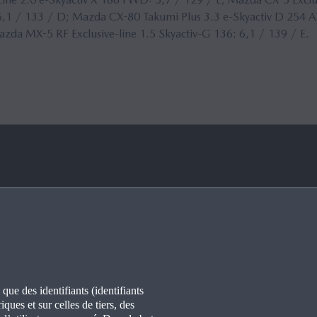
,1 / 133 / D; Mazda CX-80 Takumi Plus 3.3 e-Skyactiv D 254
 Mazda MX-5
RF
Exclusive-line 1.5 Skyactiv-G 136: 6,1 / 139 / E.
VOIR PLUS SUR
BON À SAVOIR
RES
FAQ
ONS
CONNECTIVITÉ
 que des identifiants (identifiants
ques et sur celles de tiers, des
ITÉS
WLTP