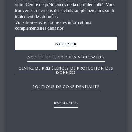
votre Centre de préférences de la confidentialité. Vous
Contact
trouverez ci-dessous des détails supplémentaires sur le
traitement des données.
Vous trouverez en outre des informations
complémentaires dans nos
Nous sommes là pour répondre à toutes vos questions et
vous fournir des conseils professionnels.
ACCEPTER
ACCEPTER LES COOKIES NÉCESSAIRES
CENTRE DE PRÉFÉRENCES DE PROTECTION DES
RÉSERVER UN SERVICE
DONNÉES
POLITIQUE DE CONFIDENTIALITÉ
IMPRESSUM
Garage Carrosserie Filisetti SA