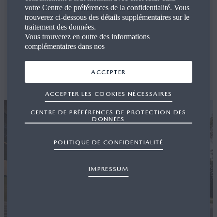
votre Centre de préférences de la confidentialité. Vous
EN SAVOIR PLUS SUR MAZDA!
trouverez ci-dessous des détails supplémentaires sur le
traitement des données.
Vous trouverez en outre des informations
complémentaires dans nos
Découvrez l’univers de Mazda, où savoir-faire, plaisir de
conduire et technologie innovante s’unissent. Parcourez nos
ACCEPTER
offres pour trouver l’inspiration à tout moment.
ACCEPTER LES COOKIES NÉCESSAIRES
CENTRE DE PRÉFÉRENCES DE PROTECTION DES
DONNÉES
POLITIQUE DE CONFIDENTIALITÉ
IMPRESSUM