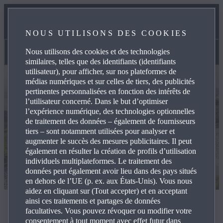
SERVICES
NOUS UTILISONS DES COOKIES
CONTACT
Nous utilisons des cookies et des technologies
Actualités
similaires, telles que des identifiants (identifiants
utilisateur), pour afficher, sur nos plateformes de
médias numériques et sur celles de tiers, des publicités
pertinentes personnalisées en fonction des intérêts de
l’utilisateur concerné. Dans le but d’optimiser
l’expérience numérique, des technologies optionnelles
de traitement des données – également de fournisseurs
tiers – sont notamment utilisées pour analyser et
augmenter le succès des mesures publicitaires. Il peut
également en résulter la création de profils d’utilisation
individuels multiplateformes. Le traitement des
données peut également avoir lieu dans des pays situés
en dehors de l’UE (p. ex. aux États-Unis). Vous nous
aidez en cliquant sur (Tout accepter) et en acceptant
ainsi ces traitements et partages de données
Notre actualité
facultatives. Vous pouvez révoquer ou modifier votre
consentement à tout moment avec effet futur dans