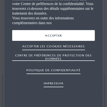
votre Centre de préférences de la confidentialité. Vous
LOCALISATION
NOM DE L’AGENT
trouverez ci-dessous des détails supplémentaires sur le
traitement des données.
Vous trouverez en outre des informations
complémentaires dans nos
ACCEPTER
UTILISER MA LOCALISATION
ACCEPTER LES COOKIES NÉCESSAIRES
Pour pouvoir utiliser la fonction « Utiliser ma
localisation », la détection de localisation doit être
CENTRE DE PRÉFÉRENCES DE PROTECTION DES
DONNÉES
activée pour votre navigateur.
POLITIQUE DE CONFIDENTIALITÉ
IMPRESSUM
JE SOUHAITE
ACHETER UNE VOITURE
En savoir plus sur