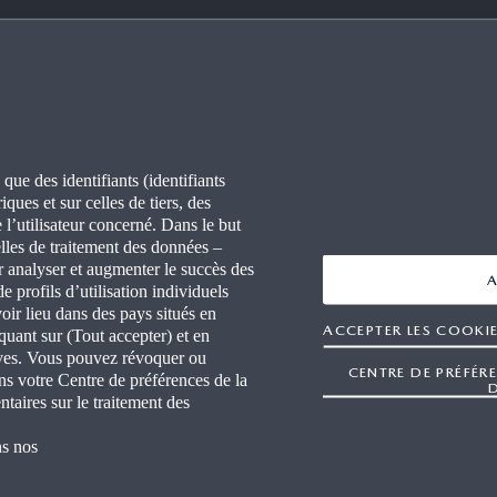
VOIR PLUS SUR
BON À SAVOIR
RES
FAQ
ONS
CONNECTIVITÉ
 que des identifiants (identifiants
ques et sur celles de tiers, des
ITÉS
WLTP
 l’utilisateur concerné. Dans le but
lles de traitement des données –
L PRESSE DE MAZDA
r analyser et augmenter le succès des
A
e profils d’utilisation individuels
ir lieu dans des pays situés en
R AGENT MAZDA
ACCEPTER LES COOKIE
quant sur (Tout accepter) et en
tives. Vous pouvez révoquer ou
STES INDÉPENDANTS
CENTRE DE PRÉFÉR
ns votre Centre de préférences de la
taires sur le traitement des
ns nos