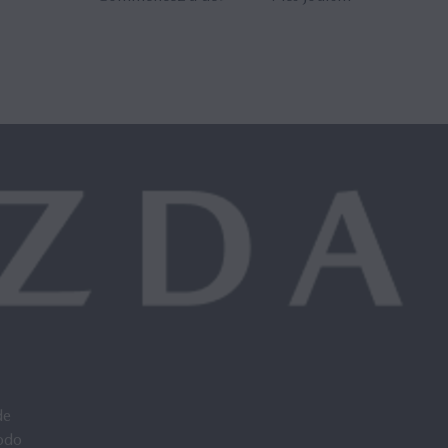
de
odo