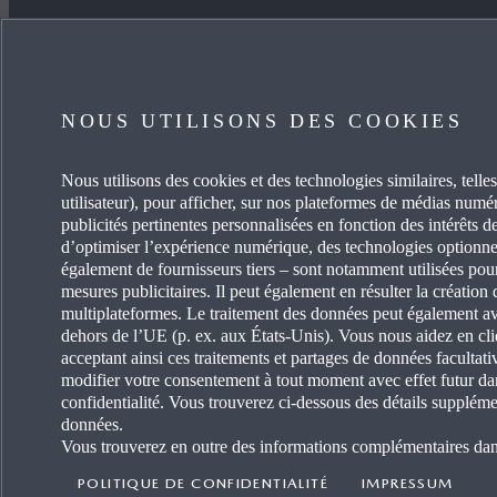
JE SOUHAITE
EN SA
ACHETER UNE VOITURE
CARRIÈ
NOUS UTILISONS DES COOKIES
MYMAZDA
OCCASI
Nous utilisons des cookies et des technologies similaires, telles
utilisateur), pour afficher, sur nos plateformes de médias numéri
PRENDRE SOIN DE MA VOITURE
ACTUAL
publicités pertinentes personnalisées en fonction des intérêts de
d’optimiser l’expérience numérique, des technologies optionne
TROUVEZ UN AGENT
PORTAI
également de fournisseurs tiers – sont notamment utilisées pou
mesures publicitaires. Il peut également en résulter la création d
multiplateformes. Le traitement des données peut également avo
DEVENI
dehors de l’UE (p. ex. aux États-Unis). Vous nous aidez en cli
acceptant ainsi ces traitements et partages de données faculta
GARAGI
modifier votre consentement à tout moment avec effet futur da
confidentialité. Vous trouverez ci-dessous des détails supplémen
données.
Vous trouverez en outre des informations complémentaires da
POLITIQUE DE CONFIDENTIALITÉ
IMPRESSUM