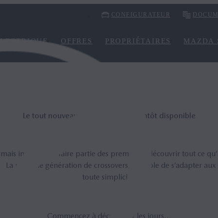
CONFIGURATEUR
DOCUM
LECTRIQUE
OFFRES
PROPRIÉTAIRES
MAZDA 
Le tout nouveau Mazda CX‑30, bientôt disponible
ais inscrit pour faire partie des premiers à découvrir tout ce qu’il
La nouvelle génération de crossovers, capable de s’adapter aux
toute simplicité.
Commencez à décompter les jours...