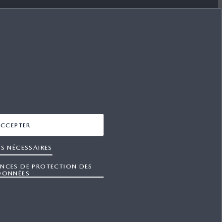
SUIVEZ-NOUS SUR
FACEBOOK
YOUTUBE
INSTAGRAM
CCEPTER
LINKEDIN
S NÉCESSAIRES
ENCES DE PROTECTION DES
DONNÉES