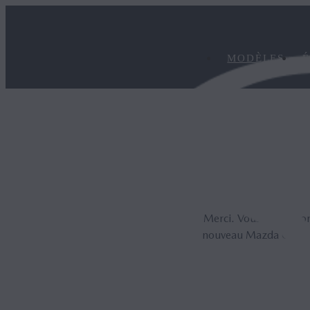
MODÈLES
É
Merci. Vous êtes désorm
nouveau Mazda CX-30. 