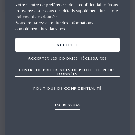
APPOSEZ VOTRE SIGNATURE
votre Centre de préférences de la confidentialité. Vous
trouverez ci-dessous des détails supplémentaires sur le
traitement des données.
Vous trouverez en outre des informations
complémentaires dans nos
Créez une Mazda3 à votre image
ACCEPTER
ACCEPTER LES COOKIES NÉCESSAIRES
Rendez votre Mazda3 encore plus agréable à conduire
CENTRE DE PRÉFÉRENCES DE PROTECTION DES
grâce aux accessoires d’origine Mazda. Ils souligneront
DONNÉES
votre personnalité tout en améliorant le style, le confort et
la fonctionnalité de votre véhicule. La qualité supérieure
POLITIQUE DE CONFIDENTIALITÉ
de leur conception est à l’image de la voiture.
IMPRESSUM