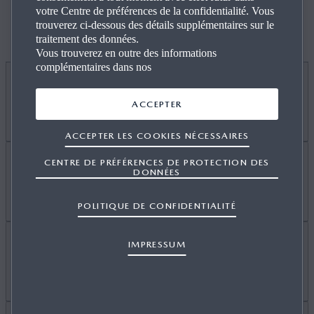
votre Centre de préférences de la confidentialité. Vous
VOITURE À COMPARER
VOITURE À COMPARER
DE SÉRIE
trouverez ci-dessous des détails supplémentaires sur le
traitement des données.
Vous trouverez en outre des informations
complémentaires dans nos
INTÉRIEUR
ACCEPTER
ACCEPTER LES COOKIES NÉCESSAIRES
CENTRE DE PRÉFÉRENCES DE PROTECTION DES
Bouton de démarrage couleur
DONNÉES
Chrome
EXTÉRIEUR
POLITIQUE DE CONFIDENTIALITÉ
Climatisation
IMPRESSUM
Feux arrière LED
Com­biné d’instruments avec multi-
TECHNIQUE ET SÉCURITÉ
affichage numérique de 7”
Phares Full-LED
Garniture de portes, couleur