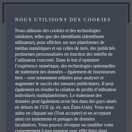
NOUS UTILISONS DES COOKIES
Nous utilisons des cookies et des technologies
RETOUR
RETOUR
CHANGER
similaires, telles que des identifiants (identifiants
utilisateur), pour afficher, sur nos plateformes de
médias numériques et sur celles de tiers, des publicités
MAZDA CX‑5 SUV
MAZDA CX‑5 SUV
pertinentes personnalisées en fonction des intérêts de
l’utilisateur concerné. Dans le but d’optimiser
1
1
À partir de
À partir de
CHF 38'800.00
CHF 38'800.00
l’expérience numérique, des technologies optionnelles
de traitement des données – également de fournisseurs
MAZDA MX‑5 ROADSTER
AJOUTER UNE
tiers – sont notamment utilisées pour analyser et
VOITURE
PRIME-LINE
augmenter le succès des mesures publicitaires. Il peut
À partir de
également en résulter la création de profils d’utilisation
CHF
1
individuels multiplateformes. Le traitement des
36'700.00
données peut également avoir lieu dans des pays situés
Prime-Line
Prime-Line
en dehors de l’UE (p. ex. aux États-Unis). Vous nous
PLUS DE DÉTAILS
aidez en cliquant sur (Tout accepter) et en acceptant
ainsi ces traitements et partages de données
2.5L e-SKYACTIV G 141 -
2.5L e-SKYACTIV G 141 -
facultatives. Vous pouvez révoquer ou modifier votre
consentement à tout moment avec effet futur dans