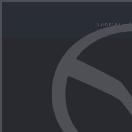
MODÈLES
É