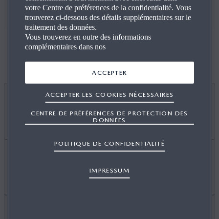
votre Centre de préférences de la confidentialité. Vous
2.5L e-SKYACTIV G 141 -
2.5L e-SKYACTIV G 141 -
trouverez ci-dessous des détails supplémentaires sur le
traitement des données.
Vous trouverez en outre des informations
VOITURE À COMPARER
VOITURE À COMPARER
complémentaires dans nos
DE SÉRIE
ACCEPTER
ACCEPTER LES COOKIES NÉCESSAIRES
INTÉRIEUR
CENTRE DE PRÉFÉRENCES DE PROTECTION DES
DONNÉES
POLITIQUE DE CONFIDENTIALITÉ
Accoudoir central avant / arrière
EXTÉRIEUR
IMPRESSUM
Bouton de démarrage
Climatisation
Cerclage de la grille de calandre
couleur Black Chrome