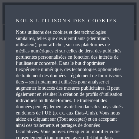
CARACTÉRISTIQUES ET COMPARAISON
NOUS UTILISONS DES COOKIES
DEMANDEZ UNE OFFRE
Nous utilisons des cookies et des technologies
Caractéristiques et comparaison
similaires, telles que des identifiants (identifiants
utilisateur), pour afficher, sur nos plateformes de
médias numériques et sur celles de tiers, des publicités
RETOUR
RETOUR
CHANGER
pertinentes personnalisées en fonction des intérêts de
l’utilisateur concerné. Dans le but d’optimiser
l’expérience numérique, des technologies optionnelles
MAZDA CX‑5 SUV
MAZDA CX‑5 SUV
de traitement des données – également de fournisseurs
tiers – sont notamment utilisées pour analyser et
1
1
À partir de
À partir de
CHF 38'800.00
CHF 38'800.00
augmenter le succès des mesures publicitaires. Il peut
MAZDA3 5 PORTES
également en résulter la création de profils d’utilisation
AJOUTER UNE
individuels multiplateformes. Le traitement des
HATCHBACK
VOITURE
données peut également avoir lieu dans des pays situés
PRIME-LINE
en dehors de l’UE (p. ex. aux États-Unis). Vous nous
aidez en cliquant sur (Tout accepter) et en acceptant
À partir de
CHF
1
ainsi ces traitements et partages de données
32'650.00
Prime-Line
Prime-Line
facultatives. Vous pouvez révoquer ou modifier votre
consentement à tout moment avec effet futur dans
PLUS DE DÉTAILS