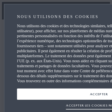
NOUS UTILISONS DES COOKIES
Nous utilisons des cookies et des technologies similaires, tell
utilisateur), pour afficher, sur nos plateformes de médias numé
pertinentes personnalisées en fonction des intérêts de l’utili
l’expérience numérique, des technologies optionnelles de tr
La Mazda2 hybrid
fournisseurs tiers – sont notamment utilisées pour analyser 
publicitaires. Il peut également en résulter la création de prof
multiplateformes. Le traitement des données peut également 
CHOISISSEZ VOTRE VERSION
l’UE (p. ex. aux États-Unis). Vous nous aidez en cliquant sur
traitements et partages de données facultatives. Vous pouve
tout moment avec effet futur dans votre Centre de préférences
dessous des détails supplémentaires sur le traitement des do
Prime-Line
Vous trouverez en outre des informations complémentaires 
ACCEPTER
ACCEPTER LES COOKIES N