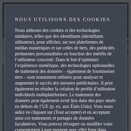
CARACTÉRISTIQUES ET COMPARAISON
NOUS UTILISONS DES COOKIES
DEMANDEZ UNE OFFRE
Nous utilisons des cookies et des technologies
MAZDA 6
e
similaires, telles que des identifiants (identifiants
utilisateur), pour afficher, sur nos plateformes de
médias numériques et sur celles de tiers, des publicités
pertinentes personnalisées en fonction des intérêts de
l’utilisateur concerné. Dans le but d’optimiser
l’expérience numérique, des technologies optionnelles
de traitement des données – également de fournisseurs
tiers – sont notamment utilisées pour analyser et
augmenter le succès des mesures publicitaires. Il peut
également en résulter la création de profils d’utilisation
individuels multiplateformes. Le traitement des
données peut également avoir lieu dans des pays situés
en dehors de l’UE (p. ex. aux États-Unis). Vous nous
aidez en cliquant sur (Tout accepter) et en acceptant
ainsi ces traitements et partages de données
facultatives. Vous pouvez révoquer ou modifier votre
consentement à tout moment avec effet futur dans