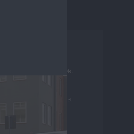
ovante de Mazda
 qui s’adaptent à votre style de vie.
s avons créé la plateforme de
vous familiariser avec notre
ur vous et assister à une
azda2 Hybrid, Mazda CX-60 PHEV et
s.