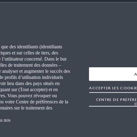
VOIR PLUS SUR
BON À SAVOIR
RES
FAQ
ONS
CONNECTIVITÉ
 que des identifiants (identifiants
ques et sur celles de tiers, des
ITÉS
WLTP
 l’utilisateur concerné. Dans le but
lles de traitement des données –
L PRESSE DE MAZDA
r analyser et augmenter le succès des
A
e profils d’utilisation individuels
ir lieu dans des pays situés en
R AGENT MAZDA
ACCEPTER LES COOKIE
quant sur (Tout accepter) et en
tives. Vous pouvez révoquer ou
STES INDÉPENDANTS
CENTRE DE PRÉFÉR
ns votre Centre de préférences de la
taires sur le traitement des
ns nos