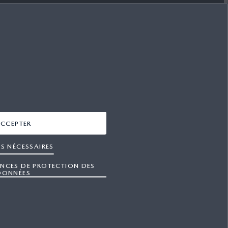
SUIVEZ-NOUS SUR
FACEBOOK
YOUTUBE
INSTAGRAM
CCEPTER
LINKEDIN
S NÉCESSAIRES
ENCES DE PROTECTION DES
DONNÉES