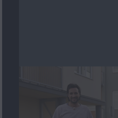
Découvrez la technologie hybride inn
Mazda s’efforce de concevoir des voitures
Pour renforcer notre lien avec vous, nou
streaming «MEET MAZDA». Vous pourrez 
gamme de véhicules électrifiés pensée po
présentation virtuelle des modèles M
Mazda MX-30, sans bouger de chez vou