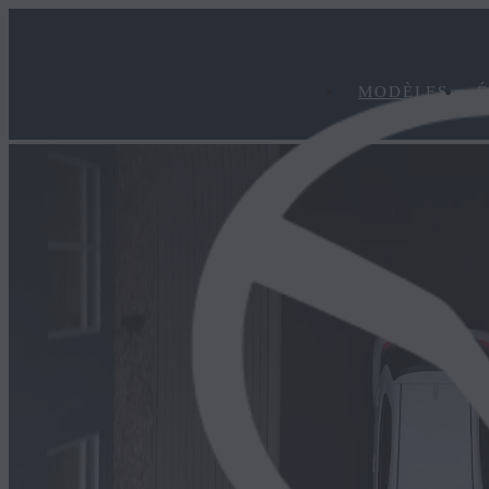
MODÈLES
É