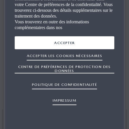
votre Centre de préférences de la confidentialité. Vous
trouverez ci-dessous des détails supplémentaires sur le
traitement des données.
Vous trouverez en outre des informations
complémentaires dans nos
QUAND L’ARRÊT AURA-T-IL LIEU DANS
ACCEPTER
MON PAYS?
ACCEPTER LES COOKIES NÉCESSAIRES
CENTRE DE PRÉFÉRENCES DE PROTECTION DES
DONNÉES
1/1
En Suisse, les réseaux 2G et 3G seront progressivement
POLITIQUE DE CONFIDENTIALITÉ
désactivés à partir de 2025. Étant donné que chaque opérateur
gère de manière autonome son propre programme de
désactivation, nous vous recommandons de consulter le site
IMPRESSUM
Web de votre opérateur afin d’avoir accès aux informations
les plus précises et à jour.
JE SOUHAITE