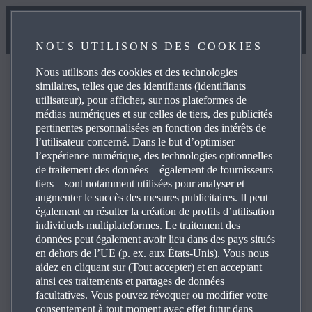
NOUS UTILISONS DES COOKIES
Nous utilisons des cookies et des technologies
similaires, telles que des identifiants (identifiants
utilisateur), pour afficher, sur nos plateformes de
médias numériques et sur celles de tiers, des publicités
Foire aux questions
pertinentes personnalisées en fonction des intérêts de
l’utilisateur concerné. Dans le but d’optimiser
l’expérience numérique, des technologies optionnelles
de traitement des données – également de fournisseurs
Consultez la foire aux questions concernant les produits et
tiers – sont notamment utilisées pour analyser et
services Mazda pour obtenir des réponses, des
augmenter le succès des mesures publicitaires. Il peut
coordonnées et des liens de références. Cliquez sur les
également en résulter la création de profils d’utilisation
individuels multiplateformes. Le traitement des
icônes «+», sur la droite, pour afficher les réponses aux
données peut également avoir lieu dans des pays situés
questions spécifiques suivantes:
en dehors de l’UE (p. ex. aux États-Unis). Vous nous
aidez en cliquant sur (Tout accepter) et en acceptant
ainsi ces traitements et partages de données
facultatives. Vous pouvez révoquer ou modifier votre
consentement à tout moment avec effet futur dans