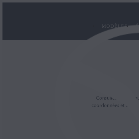
MODÈLES
É
Consultez la foire a
coordonnées et des lie