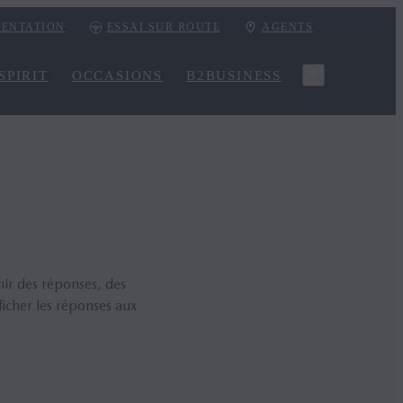
ENTATION
ESSAI SUR ROUTE
AGENTS
SPIRIT
OCCASIONS
B2BUSINESS
nir des réponses, des
ficher les réponses aux