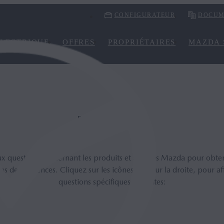
CONFIGURATEUR
DOCUM
LECTRIQUE
OFFRES
PROPRIÉTAIRES
MAZDA 
Foire aux questions
ux questions concernant les produits et services Mazda pour obte
ns de références. Cliquez sur les icônes «+», sur la droite, pour af
questions spécifiques suivantes: