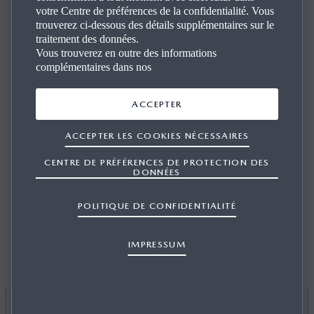
votre Centre de préférences de la confidentialité. Vous
trouverez ci-dessous des détails supplémentaires sur le
traitement des données.
Vous trouverez en outre des informations
complémentaires dans nos
PUIS-JE COMMANDER DES PIÈCES
ACCEPTER
POUR MON VÉHICULE AUPRÈS DE
MAZDA (SUISSE) SA?
ACCEPTER LES COOKIES NÉCESSAIRES
CENTRE DE PRÉFÉRENCES DE PROTECTION DES
DONNÉES
POLITIQUE DE CONFIDENTIALITÉ
1/1
Non. Les pièces Mazda d’origine sont disponibles
uniquement auprès des Agents Mazda et des réparateurs
IMPRESSUM
agréés. Pour localiser l’Agent Mazda le plus proche,
cliquez
ici.