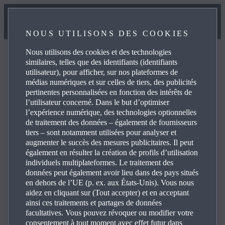
NOUS UTILISONS DES COOKIES
Nous utilisons des cookies et des technologies
similaires, telles que des identifiants (identifiants
utilisateur), pour afficher, sur nos plateformes de
médias numériques et sur celles de tiers, des publicités
Foire aux questions
pertinentes personnalisées en fonction des intérêts de
l’utilisateur concerné. Dans le but d’optimiser
l’expérience numérique, des technologies optionnelles
de traitement des données – également de fournisseurs
Consultez la foire aux questions concernant les produits et
tiers – sont notamment utilisées pour analyser et
services Mazda pour obtenir des réponses, des
augmenter le succès des mesures publicitaires. Il peut
coordonnées et des liens de références. Cliquez sur les
également en résulter la création de profils d’utilisation
individuels multiplateformes. Le traitement des
icônes «+», sur la droite, pour afficher les réponses aux
données peut également avoir lieu dans des pays situés
questions spécifiques suivantes:
en dehors de l’UE (p. ex. aux États-Unis). Vous nous
aidez en cliquant sur (Tout accepter) et en acceptant
ainsi ces traitements et partages de données
facultatives. Vous pouvez révoquer ou modifier votre
consentement à tout moment avec effet futur dans