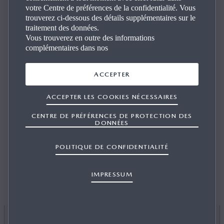
votre Centre de préférences de la confidentialité. Vous
trouverez ci-dessous des détails supplémentaires sur le
traitement des données.
Vous trouverez en outre des informations
complémentaires dans nos
COMMENT PERSONNALISER MON
ACCEPTER
VÉHICULE MAZDA AVEC DES
ACCESSOIRES?
ACCEPTER LES COOKIES NÉCESSAIRES
CENTRE DE PRÉFÉRENCES DE PROTECTION DES
DONNÉES
POLITIQUE DE CONFIDENTIALITÉ
1/1
Mazda vous propose un large choix d’accessoires de qualité
supérieure afin de personnaliser votre véhicule. Consultez la
IMPRESSUM
page
Accessoires
, sélectionnez votre véhicule et découvrez les
nombreuses catégories d’accessoires proposés. Après avoir
fait votre choix, cliquez sur la touche d’impression pour
générer une copie du descriptif de l’accessoire et contactez
votre Agent local pour procéder à l’achat et à l’installation.