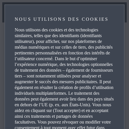
NOUS UTILISONS DES COOKIES
Nous utilisons des cookies et des technologies
similaires, telles que des identifiants (identifiants
utilisateur), pour afficher, sur nos plateformes de
médias numériques et sur celles de tiers, des publicités
Foire aux questions
pertinentes personnalisées en fonction des intérêts de
l’utilisateur concerné. Dans le but d’optimiser
l’expérience numérique, des technologies optionnelles
de traitement des données – également de fournisseurs
Consultez la foire aux questions concernant les produits et
tiers – sont notamment utilisées pour analyser et
services Mazda pour obtenir des réponses, des
augmenter le succès des mesures publicitaires. Il peut
coordonnées et des liens de références. Cliquez sur les
également en résulter la création de profils d’utilisation
individuels multiplateformes. Le traitement des
icônes «+», sur la droite, pour afficher les réponses aux
données peut également avoir lieu dans des pays situés
questions spécifiques suivantes:
en dehors de l’UE (p. ex. aux États-Unis). Vous nous
aidez en cliquant sur (Tout accepter) et en acceptant
ainsi ces traitements et partages de données
facultatives. Vous pouvez révoquer ou modifier votre
consentement à tout moment avec effet futur dans