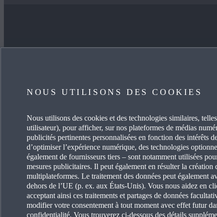
JE SOUHAITE
EN SA
ACHETER UNE VOITURE
CARRIÈ
NOUS UTILISONS DES COOKIES
MYMAZDA
OCCASI
Nous utilisons des cookies et des technologies similaires, telles
utilisateur), pour afficher, sur nos plateformes de médias numéri
PRENDRE SOIN DE MA VOITURE
ACTUAL
publicités pertinentes personnalisées en fonction des intérêts de
d’optimiser l’expérience numérique, des technologies optionne
TROUVEZ UN AGENT
PORTAI
également de fournisseurs tiers – sont notamment utilisées pou
mesures publicitaires. Il peut également en résulter la création d
multiplateformes. Le traitement des données peut également avo
DEVENI
dehors de l’UE (p. ex. aux États-Unis). Vous nous aidez en cli
acceptant ainsi ces traitements et partages de données faculta
GARAGI
modifier votre consentement à tout moment avec effet futur da
confidentialité. Vous trouverez ci-dessous des détails supplémen