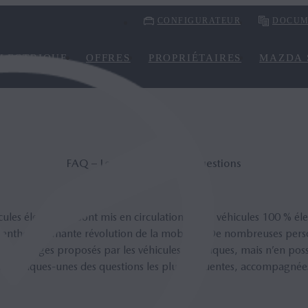
CONFIGURATEUR
DOCUM
LECTRIQUE
OFFRES
PROPRIÉTAIRES
MAZDA 
FAQ – Les réponses à vos questions
ules électriques sont mis en circulation, et les véhicules 100 % éle
e enthousiasmante révolution de la mobilité. De nombreuses per
s avantages proposés par les véhicules électriques, mais n’en pos
ci quelques-unes des questions les plus fréquentes, accompagnée