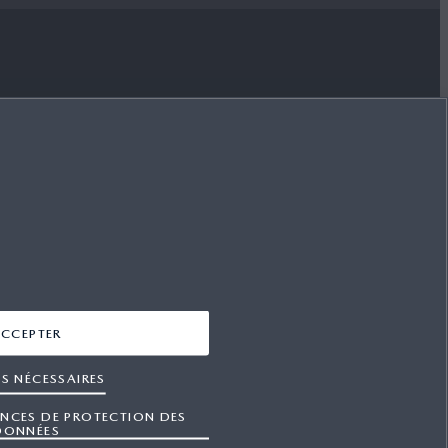
SUIVEZ-NOUS SUR
FACEBOOK
YOUTUBE
INSTAGRAM
CCEPTER
LINKEDIN
S NÉCESSAIRES
ENCES DE PROTECTION DES
DONNÉES