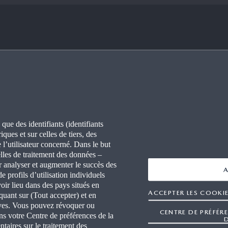
VOIR PLUS SUR
BON À SAVOIR
RES
FAQ
ONS
CONNECTIVITÉ
 que des identifiants (identifiants
ques et sur celles de tiers, des
ITÉS
WLTP
 l’utilisateur concerné. Dans le but
lles de traitement des données –
L PRESSE DE MAZDA
r analyser et augmenter le succès des
A
e profils d’utilisation individuels
ir lieu dans des pays situés en
R AGENT MAZDA
ACCEPTER LES COOKIE
quant sur (Tout accepter) et en
tives. Vous pouvez révoquer ou
STES INDÉPENDANTS
CENTRE DE PRÉFÉR
ns votre Centre de préférences de la
taires sur le traitement des