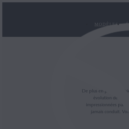
MODÈLES
É
De plus en plus de véhic
évolution de cett
impressionnées par le
jamais conduit. Voi