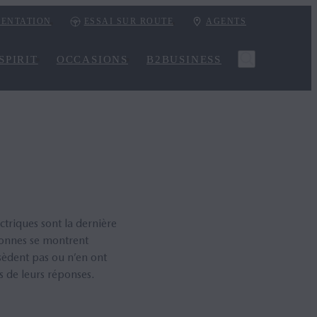
ENTATION
ESSAI SUR ROUTE
AGENTS
SPIRIT
OCCASIONS
B2BUSINESS
ctriques sont la dernière
sonnes se montrent
sèdent pas ou n’en ont
s de leurs réponses.