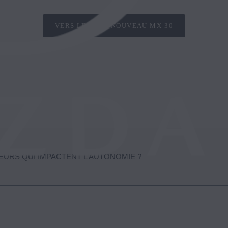
VERS LE TOUT NOUVEAU MX‑30
EURS QUI IMPACTENT L’AUTONOMIE ?
e du nouveau Mazda MX-30 sont, comme sur un véhicule conventionnel,
es conditions climatiques.